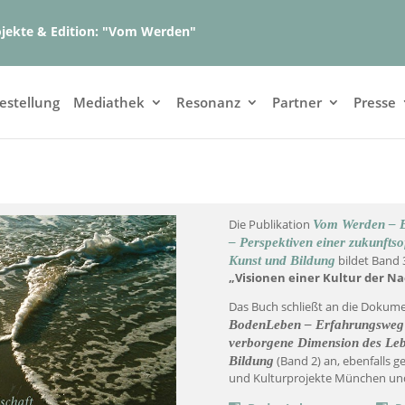
ojekte & Edition: "Vom Werden"
estellung
Mediathek
Resonanz
Partner
Presse
Die Publikation
Vom Werden – E
– Perspektiven einer zukunfts
bildet Band 
Kunst und Bildung
„Visionen einer Kultur der Na
Das Buch schließt an die Doku
BodenLeben – Erfahrungsweg i
verborgene Dimension des Leb
(Band 2) an, ebenfalls 
Bildung
und Kulturprojekte München und 