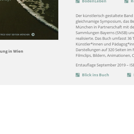
BodenLeben
R
Der künstlerisch gestaltete Band
gleichnamige Symposium, das Bea
München in Partnerschaft mit de
Sammlungen Bayerns (SNSB) und 
realisierte. Das Buch umfasst 36
Künstler*innen und Pädagog*inn
Darstellungen auf 320 Seiten im
lung in Wien
Filmclips, Bildern, Animationen,
Erstauflage September 2019 – IS
Blick ins Buch