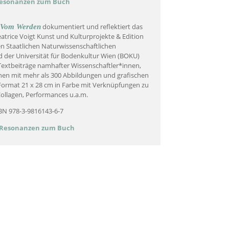
esonanzen zum Buch
dokumentiert und reflektiert das
Vom Werden
trice Voigt Kunst und Kulturprojekte & Edition
n Staatlichen Naturwissenschaftlichen
der Universität für Bodenkultur Wien (BOKU)
 Textbeiträge namhafter Wissenschaftler*innen,
en mit mehr als 300 Abbildungen und grafischen
 Format 21 x 28 cm in Farbe mit Verknüpfungen zu
 Collagen, Performances u.a.m.
BN 978-3-9816143-6-7
Resonanzen zum Buch