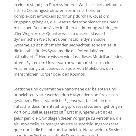
in einem ständigen Prozess inneren Wechselspiels befinden,
sich zu Ordnungsstrukturen von immer höherer
Komplexität entwickeln (Ordnung durch Fluktuation).
Prigogine gelang es, die Gesetze des schöpferischen Chaos
mit seinen Denkansätzen in Übereinstimmung zu bringen:
„Der Weg von der Quantenwelt zu unserer klassisch-
dynamischen Welt führt über instabile dynamische
Systeme. Es ist nicht mehr der Beobachter, sondern es ist
die Instabilität des Systems, die die Potentialitäten
3
aktualisiert.“
Heute wissen wir, dass dieses Modell auf jedes
offene System im Universum anwendbar ist, sei es eine
Ansammlung von Lebewesen oder von Molekülen, den
menschlichen Körper oder den Kosmos.
Statische und dynamische Phänomene der belebten und
unbelebten Natur werden durch Myriaden von Prozessen
gesteuert. Eine erstaunliche Eigenschaft besteht in der
Tatsache, dass ihr Entstehungsprozess stets einer gehörigen
4
Portion Zufall ausgesetzt ist.
Erst in jüngerer Zeit ist es
gelungen, die Grundlagen dieser Vorgänge zu verstehen, die
als universelle, selbstorganisierte Musterbildungsprozesse
quer durch die belebte und unbelebte Natur wirken. So sind
chaotische Systeme, fraktale Dimensionen und