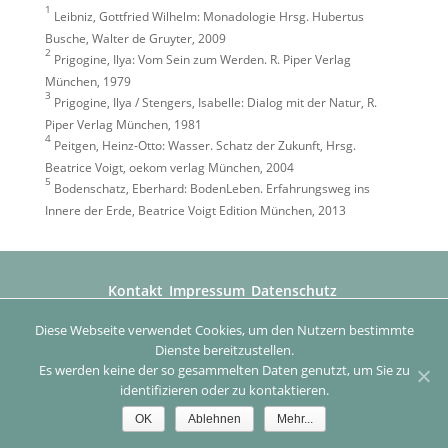
1
Leibniz, Gottfried Wilhelm: Monadologie Hrsg. Hubertus
Busche, Walter de Gruyter, 2009
2
Prigogine, Ilya: Vom Sein zum Werden. R. Piper Verlag
München, 1979
3
Prigogine, Ilya / Stengers, Isabelle: Dialog mit der Natur, R.
Piper Verlag München, 1981
4
Peitgen, Heinz-Otto: Wasser. Schatz der Zukunft, Hrsg.
Beatrice Voigt, oekom verlag München, 2004
5
Bodenschatz, Eberhard: BodenLeben. Erfahrungsweg ins
Innere der Erde, Beatrice Voigt Edition München, 2013
Kontakt
Impressum
Datenschutz
Diese Webseite verwendet Cookies, um den Nutzern bestimmte
© 2026 - Beatrice Voigt Kunst und Kulturprojekte & Edition
Dienste bereitzustellen.
Es werden keine der so gesammelten Daten genutzt, um Sie zu
identifizieren oder zu kontaktieren.
OK
Ablehnen
Mehr...