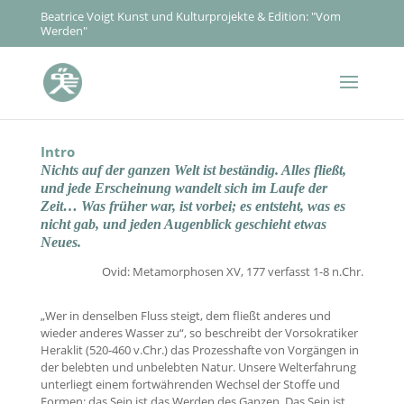
Beatrice Voigt Kunst und Kulturprojekte & Edition: "Vom
Werden"
Intro
Nichts auf der ganzen Welt ist beständig. Alles fließt,
und jede Erscheinung wandelt sich im Laufe der
Zeit… Was früher war, ist vorbei; es entsteht, was es
nicht gab, und jeden Augenblick geschieht etwas
Neues.
Ovid: Metamorphosen XV, 177 verfasst 1-8 n.Chr.
„Wer in denselben Fluss steigt, dem fließt anderes und
wieder anderes Wasser zu“, so beschreibt der Vorsokratiker
Heraklit (520-460 v.Chr.) das Prozesshafte von Vorgängen in
der belebten und unbelebten Natur. Unsere Welterfahrung
unterliegt einem fortwährenden Wechsel der Stoffe und
Formen: das Sein ist das Werden des Ganzen. Das Sein ist