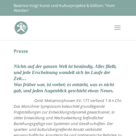
Beatrice Voigt Kunst und Kulturprojekte & Edition: "Vom
Werden"
Presse
Nichts auf der ganzen Welt ist beständig. Alles fließt,
und jede Erscheinung wandelt sich im Laufe der
Zeit…
Was früher war, ist vorbei; es entsteht, was es nicht
gab, und jeden Augenblick geschieht etwas Neues.
Ovid: Metamorphosen XV, 177 verfasst 1-8 n.Chr.
Das Münchner Symposium beleuchtet grundlegende
Fragestellungen zur Entwicklungsdynamik gewachsener, in
steter Entwicklung und Wechselwirkung befindlicher
Beziehungsgefüge von Systemen und Gesell-schaften. Der
sparten- und kulturübergreifende Ansatz verbindet
wissenschaftliche, künstlerische und pädagogische Beiträge zu